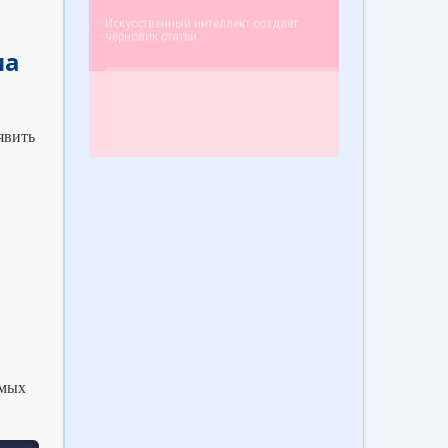
иа
явить
емых