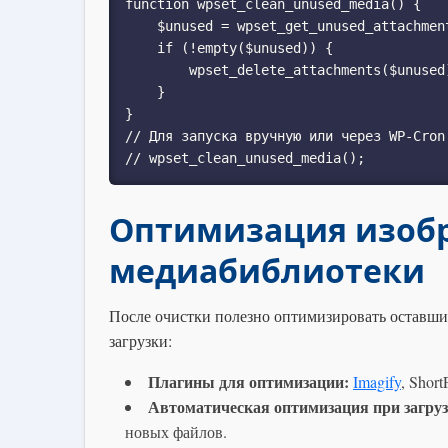
function wpset_clean_unused_media() {

    $unused = wpset_get_unused_attachments();

    if (!empty($unused)) {

        wpset_delete_attachments($unused);

    }

}

// Для запуска вручную или через WP-Cron

// wpset_clean_unused_media();
Оптимизация изоб
медиабиблиотеки
После очистки полезно оптимизировать оставши
загрузки:
Плагины для оптимизации:
Imagify
, Short
Автоматическая оптимизация при загруз
новых файлов.