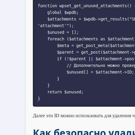
function wpset_get_unused_attachments() {
    global $wpdb;

    $attachments = $wpdb->get_results("SELECT ID FROM {$wpdb->posts} WHERE post_type = 
'attachment'");

    $unused = [];

    foreach ($attachments as $attachment) {

        $meta = get_post_meta($attachment->ID);

        $parent = get_post($attachment->post_parent);

        if (!$parent || $attachment->post_parent == 0) {

            // Дополнительно можно проверять вхождение в контент

            $unused[] = $attachment->ID;

        }

    }

    return $unused;

}
Далее эти ID можно использовать для удаления 
Как безопасно уда