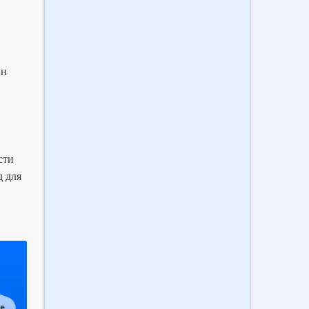
ин
сти
д для