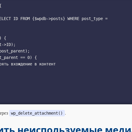


через
.
wp_delete_attachment()
лить неиспользуемые меди