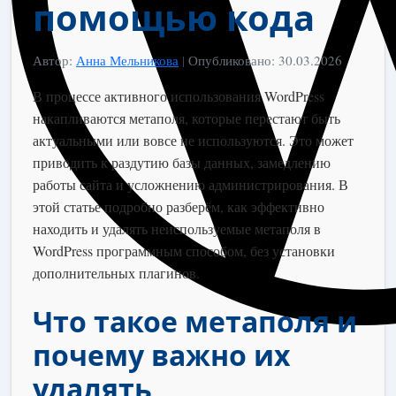
помощью кода
Автор:
Анна Мельникова
|
Опубликовано: 30.03.2026
В процессе активного использования WordPress
накапливаются метаполя, которые перестают быть
актуальными или вовсе не используются. Это может
приводить к раздутию базы данных, замедлению
работы сайта и усложнению администрирования. В
этой статье подробно разберём, как эффективно
находить и удалять неиспользуемые метаполя в
WordPress программным способом, без установки
дополнительных плагинов.
Что такое метаполя и
почему важно их
удалять