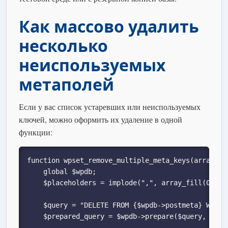
Как массово удалить
несколько
неиспользуемых
метаполей
Если у вас список устаревших или неиспользуемых
ключей, можно оформить их удаление в одной
функции:
function wpset_remove_multiple_meta_keys(array $me
    global $wpdb;

    $placeholders = implode(",", array_fill(0, cou
    $query = "DELETE FROM {$wpdb->postmeta} WHERE 
    $prepared_query = $wpdb->prepare($query, ...$m