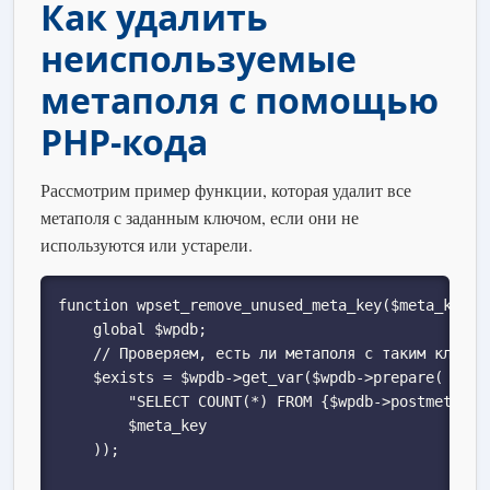
Как удалить
неиспользуемые
метаполя с помощью
PHP-кода
Рассмотрим пример функции, которая удалит все
метаполя с заданным ключом, если они не
используются или устарели.
function wpset_remove_unused_meta_key($meta_key) {
    global $wpdb;

    // Проверяем, есть ли метаполя с таким ключом

    $exists = $wpdb->get_var($wpdb->prepare(

        "SELECT COUNT(*) FROM {$wpdb->postmeta} WH
        $meta_key

    ));
