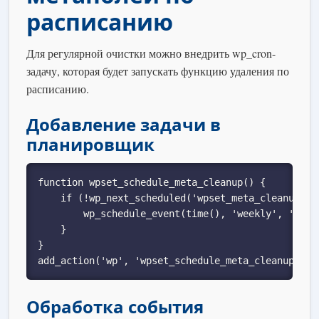
расписанию
Для регулярной очистки можно внедрить wp_cron-
задачу, которая будет запускать функцию удаления по
расписанию.
Добавление задачи в
планировщик
function wpset_schedule_meta_cleanup() {

    if (!wp_next_scheduled('wpset_meta_cleanup_hoo
        wp_schedule_event(time(), 'weekly', 'wpset
    }

}

add_action('wp', 'wpset_schedule_meta_cleanup');
Обработка события