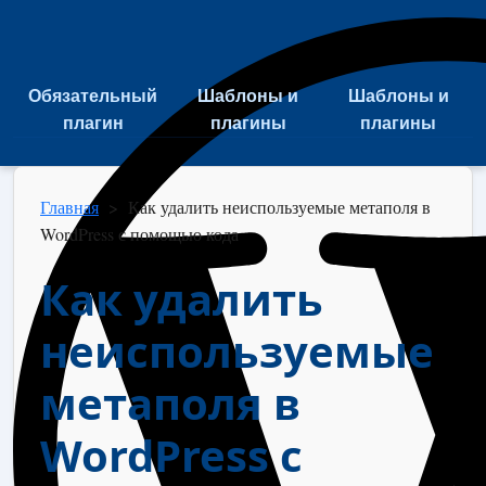
Обязательный
Шаблоны и
Шаблоны и
плагин
плагины
плагины
Главная
>
Как удалить неиспользуемые метаполя в
WordPress с помощью кода
Как удалить
неиспользуемые
метаполя в
WordPress с