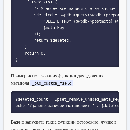
    if ($exists) {

        // Удаляем все записи с этим ключом

        $deleted = $wpdb->query($wpdb->prepare(

            "DELETE FROM {$wpdb->postmeta} WHERE m
            $meta_key

        ));

        return $deleted;

    }

    return 0;

}
Пример использования функции для удаления
метаполя
:
_old_custom_field
$deleted_count = wpset_remove_unused_meta_key('_ol
echo "Удалено записей метаполей: " . $deleted_cou
Важно запускать такие функции осторожно, лучше в
тестовой среде или с резервной копией базы.