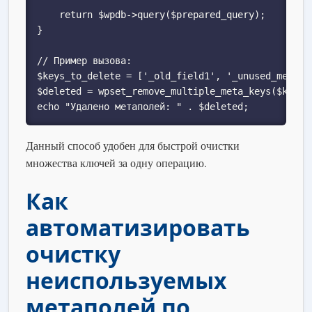
    return $wpdb->query($prepared_query);

}

// Пример вызова:

$keys_to_delete = ['_old_field1', '_unused_meta', 
$deleted = wpset_remove_multiple_meta_keys($keys_t
echo "Удалено метаполей: " . $deleted;
Данный способ удобен для быстрой очистки
множества ключей за одну операцию.
Как
автоматизировать
очистку
неиспользуемых
метаполей по