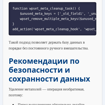
function wpset_meta_cleanup_task() {

    $unused_meta_keys = ['_old_field1', '_unused_m
    wpset_remove_multiple_meta_keys($unused_meta_k
}

add_action('wpset_meta_cleanup_hook', 'wpset_meta
Такой подход позволяет держать базу данных в
порядке без постоянного ручного вмешательства.
Рекомендации по
безопасности и
сохранности данных
Удаление метаполей — операция необратимая,
поэтому:
Перед выполнением обязательно делайте