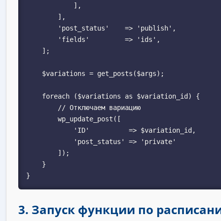
            ],

        ],

        'post_status'    => 'publish',

        'fields'         => 'ids',

    ];

    $variations = get_posts($args);

    foreach ($variations as $variation_id) {

        // Отключаем вариацию

        wp_update_post([

            'ID'          => $variation_id,

            'post_status' => 'private'

        ]);

    }

3. Запуск функции по расписан