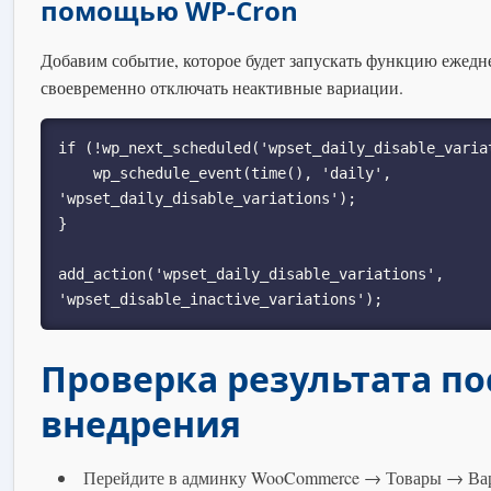
помощью WP-Cron
Добавим событие, которое будет запускать функцию ежедн
своевременно отключать неактивные вариации.
if (!wp_next_scheduled('wpset_daily_disable_variat
    wp_schedule_event(time(), 'daily', 
'wpset_daily_disable_variations');

}

add_action('wpset_daily_disable_variations', 
Проверка результата по
внедрения
Перейдите в админку WooCommerce → Товары → Ва