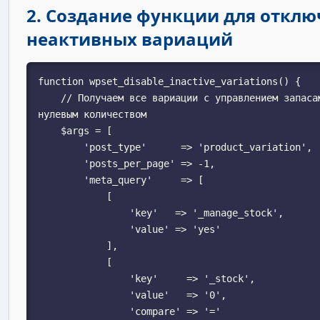
2. Создание функции для откл
неактивных вариаций
function wpset_disable_inactive_variations() {

    // Получаем все вариации с управлением запасами и 
нулевым количеством

    $args = [

        'post_type'      => 'product_variation',

        'posts_per_page' => -1,

        'meta_query'     => [

            [

                'key'   => '_manage_stock',

                'value' => 'yes'

            ],

            [

                'key'     => '_stock',

                'value'   => '0',

                'compare' => '='
