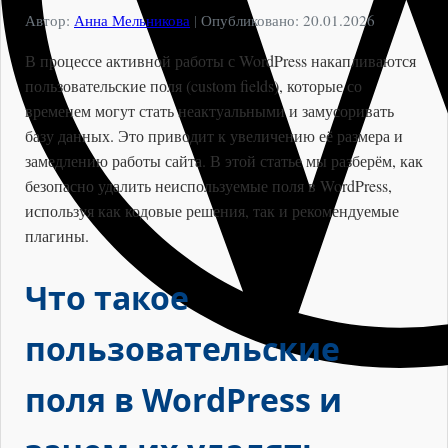
Автор:
Анна Мельникова
|
Опубликовано: 20.01.2026
В процессе активной работы с WordPress накапливаются
пользовательские поля (custom fields), которые со
временем могут стать неактуальными и замусоривать
базу данных. Это приводит к увеличению её размера и
замедлению работы сайта. В этой статье мы разберём, как
безопасно удалить неиспользуемые поля в WordPress,
используя как кодовые решения, так и рекомендуемые
плагины.
Что такое
пользовательские
поля в WordPress и