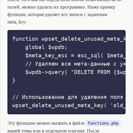
полей, можно удалить их программно. Ниже пример
функции, которая удаляет все записи с заданным
meta_key:
function wpset_delete_unused_meta_key
    global $wpdb;

    $meta_key_esc = esc_sql( $meta_ke
    // Удаляем все мета-данные с указ
    $wpdb->query( "DELETE FROM {$wpdb
}

// Использование для удаления поля 'o
wpset_delete_unused_meta_key( 'old_cu
Эту функцию можно вызвать в файле
functions.php
вашей темы или в отдельном плагине. После