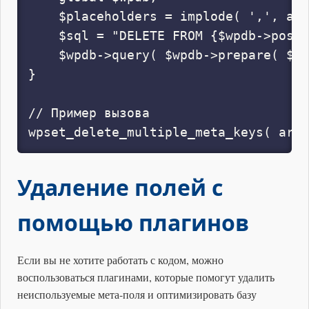
    $placeholders = implode( ',', arr
    $sql = "DELETE FROM {$wpdb->postm
    $wpdb->query( $wpdb->prepare( $sq
}

// Пример вызова

wpset_delete_multiple_meta_keys( arra
Удаление полей с
помощью плагинов
Если вы не хотите работать с кодом, можно
воспользоваться плагинами, которые помогут удалить
неиспользуемые мета-поля и оптимизировать базу