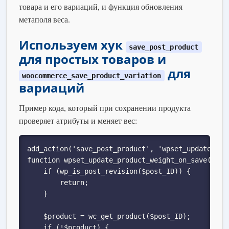
товара и его вариаций, и функция обновления
метаполя веса.
Используем хук
save_post_product
для простых товаров и
для
woocommerce_save_product_variation
вариаций
Пример кода, который при сохранении продукта
проверяет атрибуты и меняет вес:
add_action('save_post_product', 'wpset_update_prod
function wpset_update_product_weight_on_save($post
    if (wp_is_post_revision($post_ID)) {

        return;

    }

    $product = wc_get_product($post_ID);

    if (!$product) {
