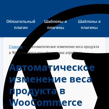
Обязательный
Шаблоны и
Шаблоны и
плагин
плагины
плагины
Главная
>
Автоматическое изменение веса продукта
в WooCommerce при обновлении атрибутов
Автоматическое
изменение веса
продукта в
WooCommerce