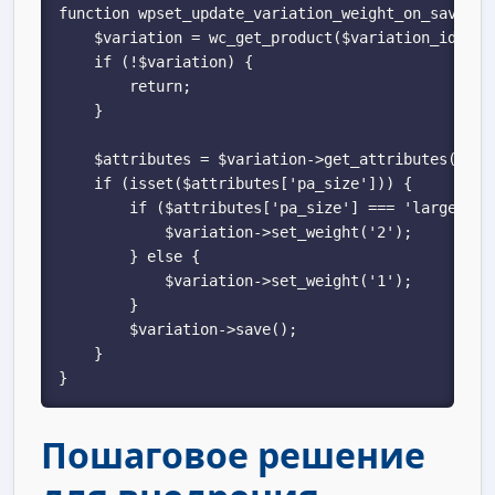
function wpset_update_variation_weight_on_save($va
    $variation = wc_get_product($variation_id);

    if (!$variation) {

        return;

    }

    $attributes = $variation->get_attributes();

    if (isset($attributes['pa_size'])) {

        if ($attributes['pa_size'] === 'large') {

            $variation->set_weight('2');

        } else {

            $variation->set_weight('1');

        }

        $variation->save();

    }

}
Пошаговое решение