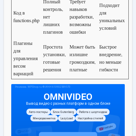
Полный
Требует
Подходит
контроль,
навыков
Код в
для
нет
разработки,
functions.php
уникальных
лишних
возможны
условий
плагинов
ошибки
Плагины
Простота
Может быть
Быстрое
для
установки,
излишне
внедрение,
управления
готовые
громоздким,
но меньше
весом
решения
платные
гибкости
вариаций