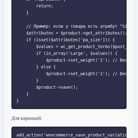
        return;

    }

    // Пример: если у товара есть атрибут "Size" 
    $attributes = $product->get_attributes();

    if (isset($attributes['pa_size'])) {

        $values = wc_get_product_terms($post_ID, 
        if (in_array('Large', $values)) {

            $product->set_weight('2'); // Вес 2 кг
        } else {

            $product->set_weight('1'); // Вес 1 кг
        }

        $product->save();

    }

}
Для вариаций:
add_action('woocommerce_save_product_variation', 