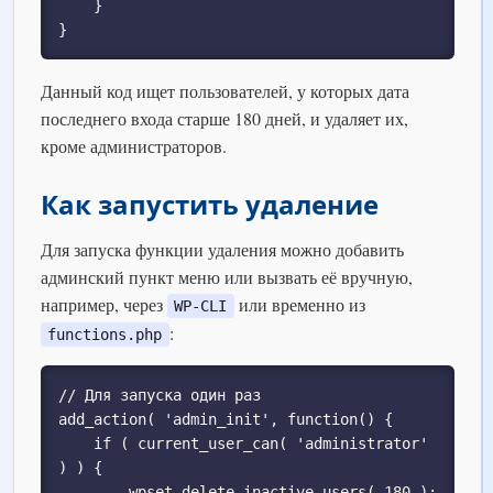
    }

}
Данный код ищет пользователей, у которых дата
последнего входа старше 180 дней, и удаляет их,
кроме администраторов.
Как запустить удаление
Для запуска функции удаления можно добавить
админский пункт меню или вызвать её вручную,
например, через
или временно из
WP-CLI
:
functions.php
// Для запуска один раз

add_action( 'admin_init', function() {

    if ( current_user_can( 'administrator' 
) ) {

        wpset_delete_inactive_users( 180 );
