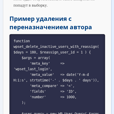
попадут в выборку.
Пример удаления с
переназначением автора
function 
wpset_delete_inactive_users_with_reassign( 
$days = 180, $reassign_user_id = 1 ) {

    $args = array(

        'meta_key'     => 
'wpset_last_login',

        'meta_value'   => date('Y-m-d 
H:i:s', strtotime('-' . $days . ' days')),

        'meta_compare' => '<',

        'fields'       => 'ID',

        'number'       => 1000,

    );

    $user_query = new WP_User_Query( $args 