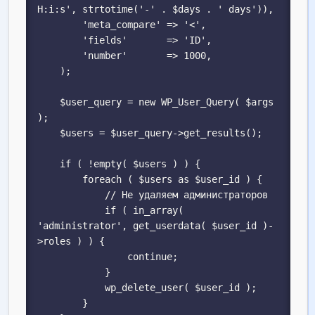
H:i:s', strtotime('-' . $days . ' days')),

        'meta_compare' => '<',

        'fields'       => 'ID',

        'number'       => 1000,

    );

    $user_query = new WP_User_Query( $args 
);

    $users = $user_query->get_results();

    if ( !empty( $users ) ) {

        foreach ( $users as $user_id ) {

            // Не удаляем администраторов

            if ( in_array( 
'administrator', get_userdata( $user_id )-
>roles ) ) {

                continue;

            }

            wp_delete_user( $user_id );

        }
