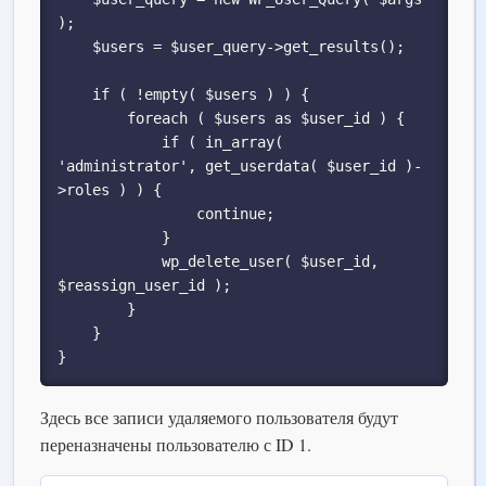
);

    $users = $user_query->get_results();

    if ( !empty( $users ) ) {

        foreach ( $users as $user_id ) {

            if ( in_array( 
'administrator', get_userdata( $user_id )-
>roles ) ) {

                continue;

            }

            wp_delete_user( $user_id, 
$reassign_user_id );

        }

    }

}
Здесь все записи удаляемого пользователя будут
переназначены пользователю с ID 1.