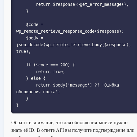
        return $response->get_error_message();

    }

    $code = 
wp_remote_retrieve_response_code($response);

    $body = 
json_decode(wp_remote_retrieve_body($response), 
true);

    if ($code === 200) {

        return true;

    } else {

        return $body['message'] ?? 'Ошибка 
обновления поста';

    }

}
Обратите внимание, что для обновления записи нужно
знать её ID. В ответе API вы получите подтверждение или