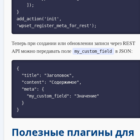
    ]);

}

add_action('init', 
'wpset_register_meta_for_rest');
Теперь при создании или обновлении записи через REST
API можно передавать поле
в JSON:
my_custom_field
{

  "title": "Заголовок",

  "content": "Содержимое",

  "meta": {

    "my_custom_field": "Значение"

  }

}
Полезные плагины для