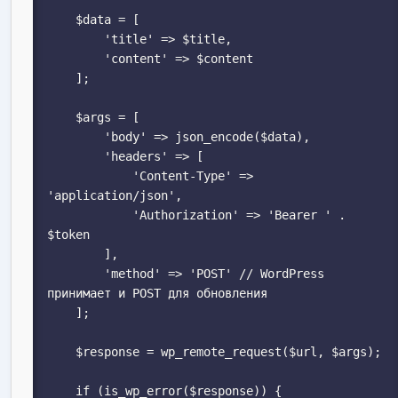
    $data = [

        'title' => $title,

        'content' => $content

    ];

    $args = [

        'body' => json_encode($data),

        'headers' => [

            'Content-Type' => 
'application/json',

            'Authorization' => 'Bearer ' . 
$token

        ],

        'method' => 'POST' // WordPress 
принимает и POST для обновления

    ];

    $response = wp_remote_request($url, $args);

    if (is_wp_error($response)) {
