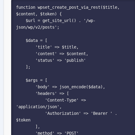
function wpset_create_post_via_rest($title, 
$content, $token) {

    $url = get_site_url() . '/wp-
json/wp/v2/posts';

    $data = [

        'title' => $title,

        'content' => $content,

        'status' => 'publish'

    ];

    $args = [

        'body' => json_encode($data),

        'headers' => [

            'Content-Type' => 
'application/json',

            'Authorization' => 'Bearer ' . 
$token

        ],

        'method' => 'POST'
