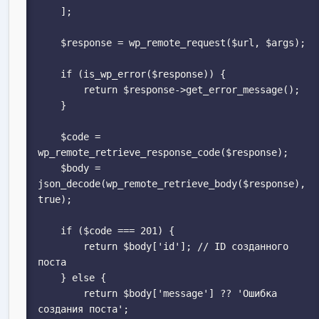
    ];

    $response = wp_remote_request($url, $args);

    if (is_wp_error($response)) {

        return $response->get_error_message();

    }

    $code = 
wp_remote_retrieve_response_code($response);

    $body = 
json_decode(wp_remote_retrieve_body($response), 
true);

    if ($code === 201) {

        return $body['id']; // ID созданного 
поста

    } else {

        return $body['message'] ?? 'Ошибка 
создания поста';
