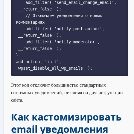
    add_filter( 'send_email_change_email', 
'__return_false' );

    // Отключаем уведомления о новых 
комментариях

    add_filter( 'notify_post_author', 
'__return_false' );

    add_filter( 'notify_moderator', 
'__return_false' );

}

add_action( 'init', 
'wpset_disable_all_wp_emails' );
Этот код отключит большинство стандартных
системных уведомлений, не влияя на другие функции
сайта.
Как кастомизировать
email уведомления