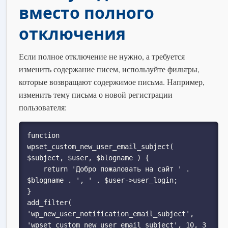
вместо полного
отключения
Если полное отключение не нужно, а требуется
изменить содержание писем, используйте фильтры,
которые возвращают содержимое письма. Например,
изменить тему письма о новой регистрации
пользователя:
function 
wpset_custom_new_user_email_subject( 
$subject, $user, $blogname ) {

    return 'Добро пожаловать на сайт ' . 
$blogname . ', ' . $user->user_login;

}

add_filter( 
'wp_new_user_notification_email_subject', 
'wpset_custom_new_user_email_subject', 10, 3 