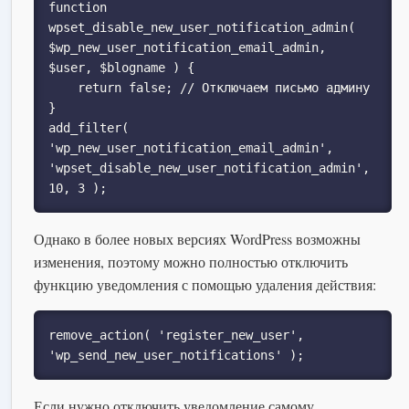
function 
wpset_disable_new_user_notification_admin( 
$wp_new_user_notification_email_admin, 
$user, $blogname ) {

    return false; // Отключаем письмо админу

}

add_filter( 
'wp_new_user_notification_email_admin', 
'wpset_disable_new_user_notification_admin', 
10, 3 );
Однако в более новых версиях WordPress возможны
изменения, поэтому можно полностью отключить
функцию уведомления с помощью удаления действия:
remove_action( 'register_new_user', 
'wp_send_new_user_notifications' );
Если нужно отключить уведомление самому