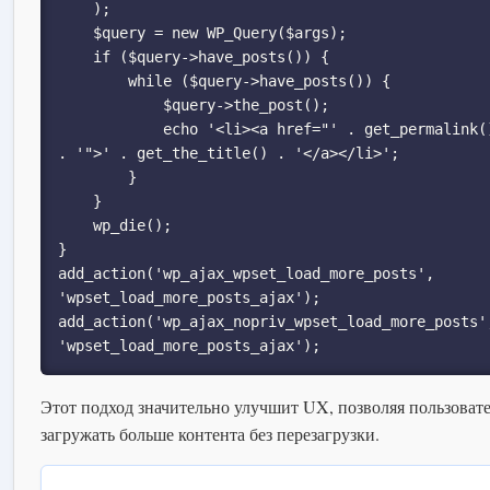
    );

    $query = new WP_Query($args);

    if ($query->have_posts()) {

        while ($query->have_posts()) {

            $query->the_post();

            echo '<li><a href="' . get_permalink() 
. '">' . get_the_title() . '</a></li>';

        }

    }

    wp_die();

}

add_action('wp_ajax_wpset_load_more_posts', 
'wpset_load_more_posts_ajax');

add_action('wp_ajax_nopriv_wpset_load_more_posts'
'wpset_load_more_posts_ajax');
Этот подход значительно улучшит UX, позволяя пользоват
загружать больше контента без перезагрузки.