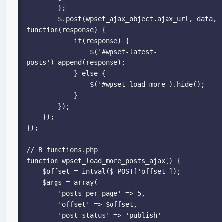
        };

        $.post(wpset_ajax_object.ajax_url, data, 
function(response) {

            if(response) {

                $('#wpset-latest-
posts').append(response);

            } else {

                $('#wpset-load-more').hide();

            }

        });

    });

});

// В functions.php

function wpset_load_more_posts_ajax() {

    $offset = intval($_POST['offset']);

    $args = array(

        'posts_per_page' => 5,

        'offset' => $offset,

        'post_status' => 'publish'
