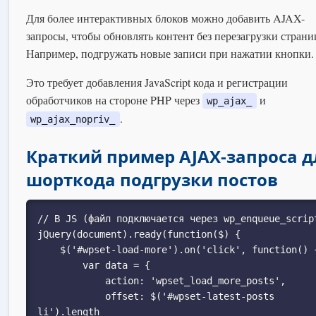
Для более интерактивных блоков можно добавить AJAX-
запросы, чтобы обновлять контент без перезагрузки страни
Например, подгружать новые записи при нажатии кнопки.
Это требует добавления JavaScript кода и регистрации
обработчиков на стороне PHP через
и
wp_ajax_
.
wp_ajax_nopriv_
Краткий пример AJAX-запроса д
шорткода подгрузки постов
// В JS (файл подключается через wp_enqueue_script
jQuery(document).ready(function($) {

    $('#wpset-load-more').on('click', function() {

        var data = {

            action: 'wpset_load_more_posts',

            offset: $('#wpset-latest-posts 
li').length
