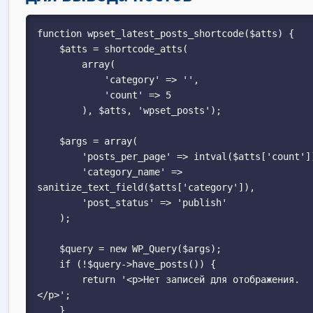
function wpset_latest_posts_shortcode($atts) {

    $atts = shortcode_atts(

        array(

            'category' => '',

            'count' => 5

        ), $atts, 'wpset_posts');

    $args = array(

        'posts_per_page' => intval($atts['count']),

        'category_name' => 
sanitize_text_field($atts['category']),

        'post_status' => 'publish'

    );

    $query = new WP_Query($args);

    if (!$query->have_posts()) {

        return '<p>Нет записей для отображения.
</p>';

    }
