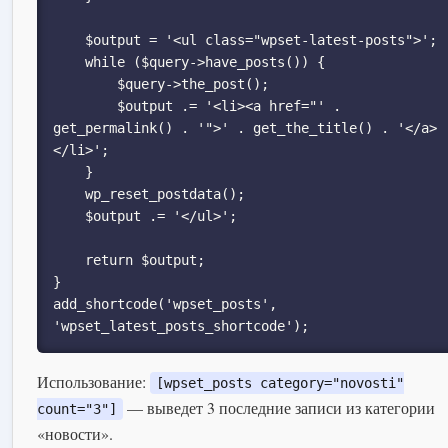
    $output = '<ul class="wpset-latest-posts">';

    while ($query->have_posts()) {

        $query->the_post();

        $output .= '<li><a href="' . 
get_permalink() . '">' . get_the_title() . '</a>
</li>';

    }

    wp_reset_postdata();

    $output .= '</ul>';

    return $output;

}

add_shortcode('wpset_posts', 
'wpset_latest_posts_shortcode');
Использование:
[wpset_posts category="novosti"
— выведет 3 последние записи из категории
count="3"]
«новости».