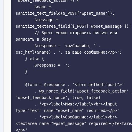
'wpset_feedback_action')) {

        $name = 
sanitize_text_field($_POST['wpset_name']);

        $message = 
sanitize_textarea_field($_POST['wpset_message']);

        // Здесь можно отправить письмо или 
записать в базу

        $response = '<p>Спасибо, ' . 
esc_html($name) . ', за ваше сообщение!</p>';

    } else {

        $response = '';

    }

    $form = $response . '<form method="post">'

        . wp_nonce_field('wpset_feedback_action', 
'wpset_feedback_nonce', true, false)

        . '<p><label>Имя:</label><br><input 
type="text" name="wpset_name" required></p>'

        . '<p><label>Сообщение:</label><br>
<textarea name="wpset_message" required></textare
</p>'
