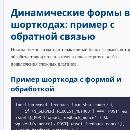
Динамические формы в
шорткодах: пример с
обратной связью
Иногда нужно создать интерактивный блок с формой, кот
обработает ввод пользователя и покажет результат без
подключения сложных плагинов.
Пример шорткода с формой и
обработкой
function wpset_feedback_form_shortcode() {

    if ($_SERVER['REQUEST_METHOD'] === 'POST' && 
isset($_POST['wpset_feedback_nonce']) && 
wp_verify_nonce($_POST['wpset_feedback_nonce'], 