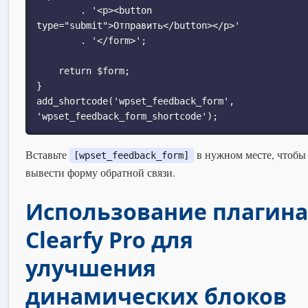
        . '<p><button 
type="submit">Отправить</button></p>'

        . '</form>';

    return $form;

}

add_shortcode('wpset_feedback_form', 
'wpset_feedback_form_shortcode');
Вставьте
в нужном месте, чтобы
[wpset_feedback_form]
вывести форму обратной связи.
Использование плагина
Clearfy Pro для
улучшения
динамических блоков