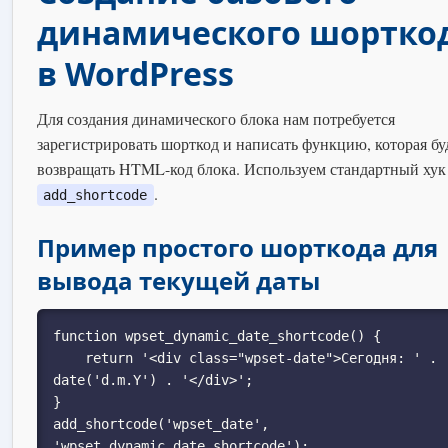
динамического шортко
в WordPress
Для создания динамического блока нам потребуется
зарегистрировать шорткод и написать функцию, которая бу
возвращать HTML-код блока. Используем стандартный хук
.
add_shortcode
Пример простого шорткода для
вывода текущей даты
function wpset_dynamic_date_shortcode() {

    return '<div class="wpset-date">Сегодня: ' . 
date('d.m.Y') . '</div>';

}

add_shortcode('wpset_date', 
'wpset_dynamic_date_shortcode');